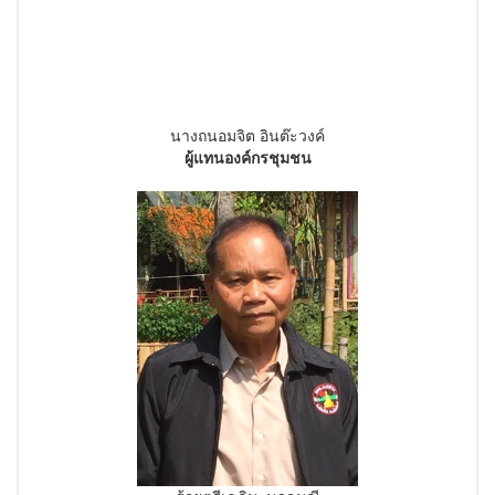
นางถนอมจิต อินต๊ะวงค์
ผู้แทนองค์กรชุมชน