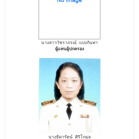
นางสาววัชราภรณ์ แปงกันทา
ผู้แทนผู้ปกครอง
นางธิดารัตน์ ศิริโกมล